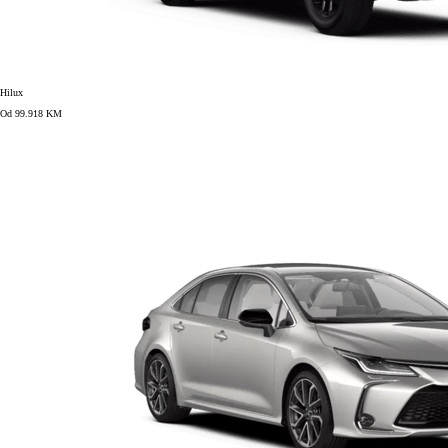
Hilux
Od 99.918 KM