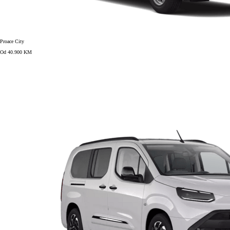
Proace City
Od 40.900 KM