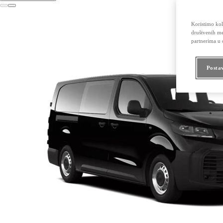
Koristimo kola
društvenih me
partnerima u o
Posta